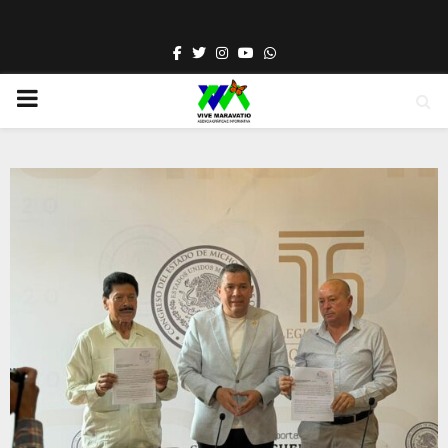
Facebook
Twitter
Instagram
Youtube
Whatsapp
PRIMARY
MENU