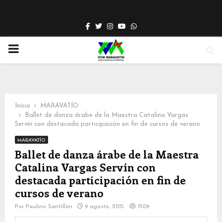
Facebook
Twitter
Instagram
Youtube
Whatsapp
PRIMARY
MENU
Inicio
MARAVATÍO
Ballet de danza árabe de la Maestra Catalina Vargas
Servín con destacada participación en fin de cursos de verano
MARAVATÍO
Ballet de danza árabe de la Maestra
Catalina Vargas Servín con
destacada participación en fin de
cursos de verano
Por
Paulino Santillán
9 agosto, 2015
1509