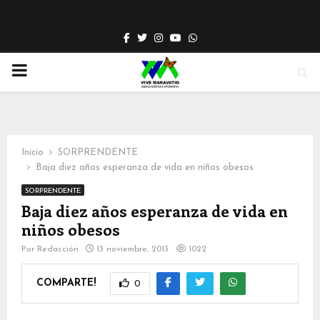
Facebook
Twitter
Instagram
Youtube
Whatsapp
PRIMARY
MENU
Inicio
SORPRENDENTE
Baja diez años esperanza de vida en niños obesos
SORPRENDENTE
Baja diez años esperanza de vida en
niños obesos
Por
Redacción
13 noviembre, 2013
1022
COMPARTE!
0