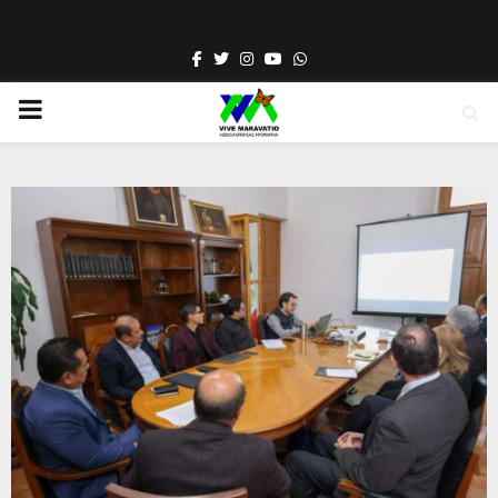
Facebook
Twitter
Instagram
Youtube
Whatsapp
PRIMARY
MENU