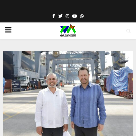
Facebook
Twitter
Instagram
Youtube
Whatsapp
PRIMARY
MENU