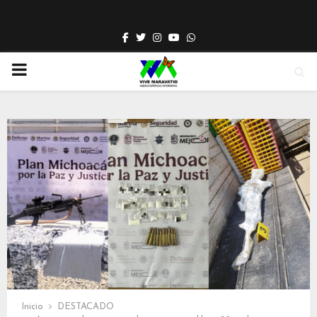
Facebook
Twitter
Instagram
Youtube
Whatsapp
PRIMARY
MENU
Inicio
DESTACADO