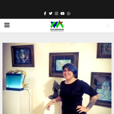
Facebook
Twitter
Instagram
Youtube
Whatsapp
PRIMARY
MENU