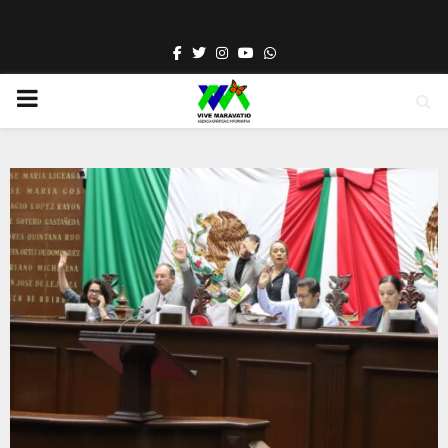
Facebook
Twitter
Instagram
Youtube
Whatsapp
PRIMARY
MENU