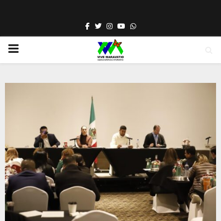
Facebook
Twitter
Instagram
Youtube
Whatsapp
PRIMARY
MENU