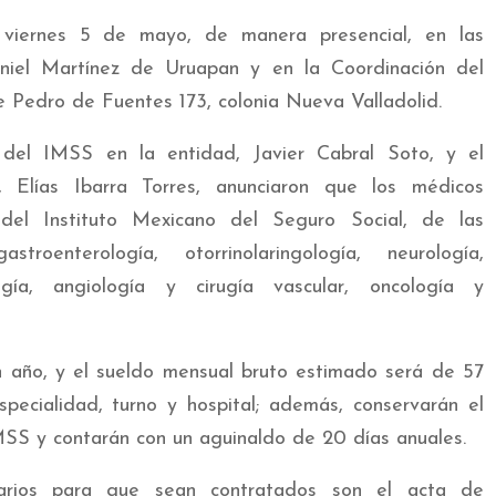
 viernes 5 de mayo, de manera presencial, en las
aniel Martínez de Uruapan y en la Coordinación del
e Pedro de Fuentes 173, colonia Nueva Valladolid.
 del IMSS en la entidad, Javier Cabral Soto, y el
 Elías Ibarra Torres, anunciaron que los médicos
 del Instituto Mexicano del Seguro Social, de las
troenterología, otorrinolaringología, neurología,
logía, angiología y cirugía vascular, oncología y
n año, y el sueldo mensual bruto estimado será de 57
pecialidad, turno y hospital; además, conservarán el
MSS y contarán con un aguinaldo de 20 días anuales.
arios para que sean contratados son el acta de