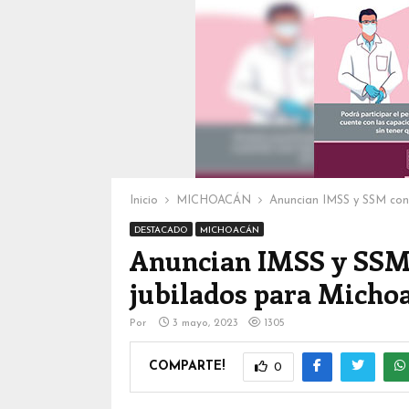
Inicio
MICHOACÁN
Anuncian IMSS y SSM cont
DESTACADO
MICHOACÁN
Anuncian IMSS y SSM c
jubilados para Micho
Por
3 mayo, 2023
1305
COMPARTE!
0