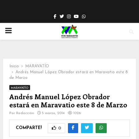
Facebook
Twitter
Instagram
Youtube
Whatsapp
PRIMARY
MENU
Inicio
MARAVATÍO
Andrés Manuel López Obrador estará en Maravatio este 8
de Marzo
MARAVATÍO
Andrés Manuel López Obrador
estará en Maravatio este 8 de Marzo
Por
Redacción
5 marzo, 2014
1026
COMPARTE!
0