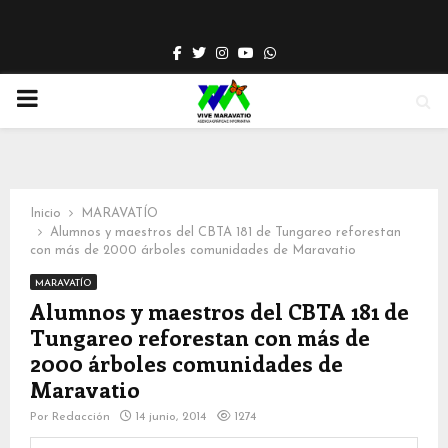
Facebook
Twitter
Instagram
Youtube
Whatsapp
PRIMARY
MENU
Inicio
MARAVATÍO
Alumnos y maestros del CBTA 181 de Tungareo reforestan
con más de 2000 árboles comunidades de Maravatio
MARAVATÍO
Alumnos y maestros del CBTA 181 de
Tungareo reforestan con más de
2000 árboles comunidades de
Maravatio
Por
Redacción
14 junio, 2014
1274