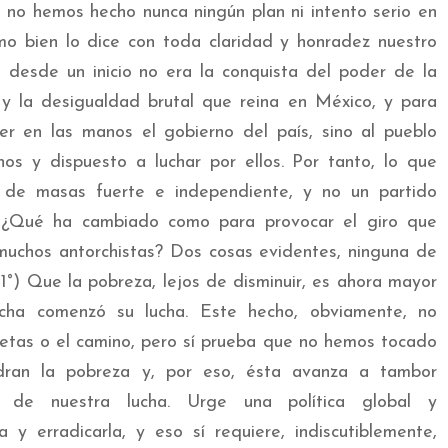
, no hemos hecho nunca ningún plan ni intento serio en
mo bien lo dice con toda claridad y honradez nuestro
s desde un inicio no era la conquista del poder de la
a y la desigualdad brutal que reina en México, y para
er en las manos el gobierno del país, sino al pueblo
os y dispuesto a luchar por ellos. Por tanto, lo que
 de masas fuerte e independiente, y no un partido
? ¿Qué ha cambiado como para provocar el giro que
uchos antorchistas? Dos cosas evidentes, ninguna de
 1°) Que la pobreza, lejos de disminuir, es ahora mayor
cha comenzó su lucha. Este hecho, obviamente, no
tas o el camino, pero sí prueba que no hemos tocado
ndran la pobreza y, por eso, ésta avanza a tambor
s de nuestra lucha. Urge una política global y
 y erradicarla, y eso sí requiere, indiscutiblemente,