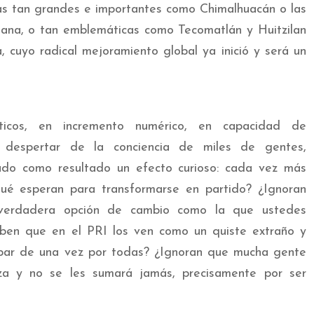
as tan grandes e importantes como Chimalhuacán o las
blana, o tan emblemáticas como Tecomatlán y Huitzilan
 cuyo radical mejoramiento global ya inició y será un
ticos, en incremento numérico, en capacidad de
l despertar de la conciencia de miles de gentes,
dado como resultado un efecto curioso: cada vez más
ué esperan para transformarse en partido? ¿Ignoran
verdadera opción de cambio como la que ustedes
aben que en el PRI los ven como un quiste extraño y
rpar de una vez por todas? ¿Ignoran que mucha gente
za y no se les sumará jamás, precisamente por ser