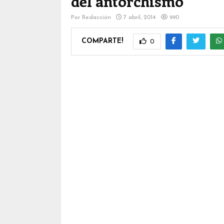
del antorchismo
Por
Redacción
7 abril, 2014
990
COMPARTE!
0