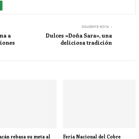
SIGUIENTE NOTA
na a
Dulces «Doña Sara», una
ciones
deliciosa tradición
cán rebasa su meta al
Feria Nacional del Cobre