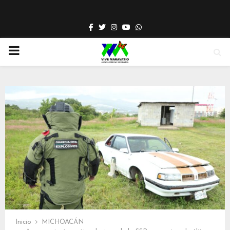
Facebook
Twitter
Instagram
Youtube
Whatsapp
PRIMARY
MENU
Inicio
MICHOACÁN