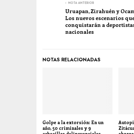
NOTA ANTERIOR
Uruapan, Zirahuén y Oca
Los nuevos escenarios qu
conquistarán a deportista
nacionales
NOTAS RELACIONADAS
Golpe a la extorsión: En un
Autopi
año, 50 criminales y 9
Zitácua
cabecillas delincuenciales
ahorra