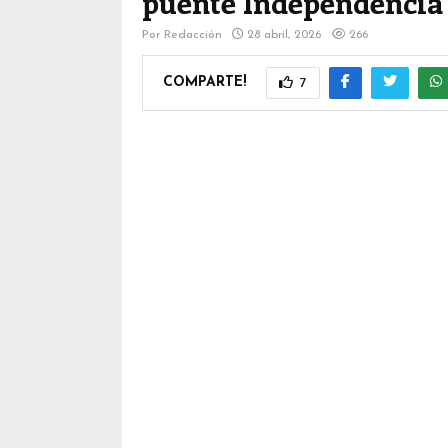
puente Independencia
Por
Redacción
28 abril, 2026
266
COMPARTE!
7