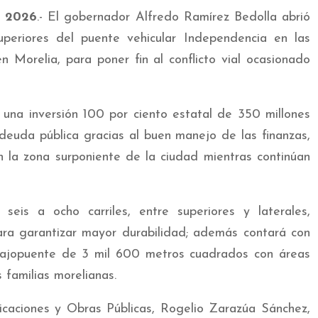
e 2026
.- El gobernador Alfredo Ramírez Bedolla abrió
 superiores del puente vehicular Independencia en las
en Morelia, para poner fin al conflicto vial ocasionado
 una inversión 100 por ciento estatal de 350 millones
deuda pública gracias al buen manejo de las finanzas,
 en la zona surponiente de la ciudad mientras continúan
eis a ocho carriles, entre superiores y laterales,
para garantizar mayor durabilidad; además contará con
bajopuente de 3 mil 600 metros cuadrados con áreas
 familias morelianas.
icaciones y Obras Públicas, Rogelio Zarazúa Sánchez,