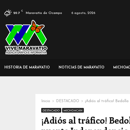
C
Maravatío de Ocampo
6 agosto, 2026
20.7
HISTORIA DE MARAVATIO
NOTICIAS DE MARAVATÍO
MICHOA
Inicio
DESTACADO
¡Adiós al tráfico! Bedoll
DESTACADO
MICHOACÁN
¡Adiós al tráfico! Bedo