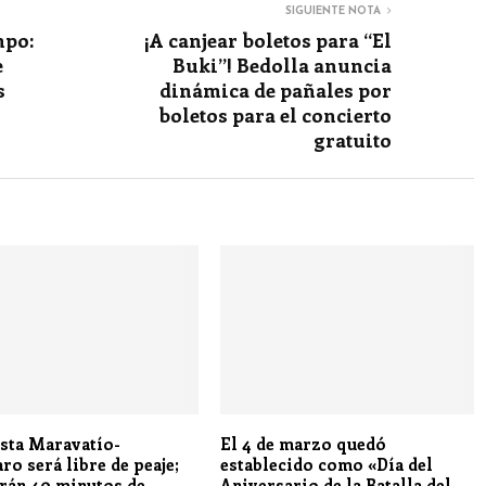
SIGUIENTE NOTA
mpo:
¡A canjear boletos para “El
e
Buki”! Bedolla anuncia
s
dinámica de pañales por
boletos para el concierto
gratuito
sta Maravatío-
El 4 de marzo quedó
ro será libre de peaje;
establecido como «Día del
rán 40 minutos de
Aniversario de la Batalla del