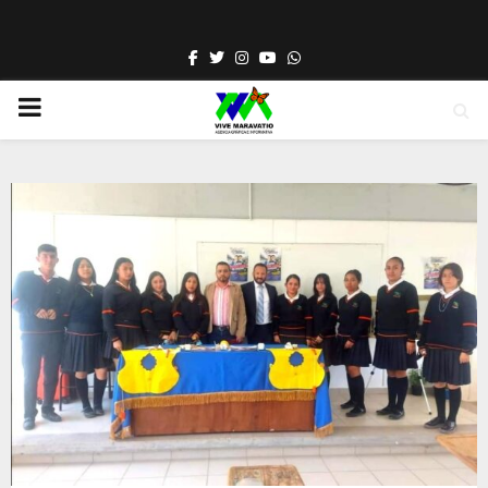
Facebook
Twitter
Instagram
Youtube
Whatsapp
PRIMARY
MENU