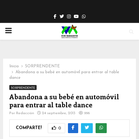
Facebook
Twitter
Instagram
Youtube
Whatsapp
PRIMARY
MENU
Inicio
SORPRENDENTE
Abandona a su bebé en automóvil para entrar al table
dance
SORPRENDENTE
Abandona a su bebé en automóvil
para entrar al table dance
Por
Redacción
24 septiembre, 2013
996
COMPARTE!
0