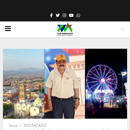
Facebook
Twitter
Instagram
Youtube
Whatsapp
PRIMARY
MENU
Inicio
DESTACADO