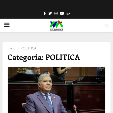
Facebook
Twitter
Instagram
Youtube
Whatsapp
PRIMARY
MENU
Inicio
POLITICA
Categoría: POLITICA