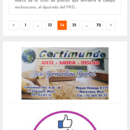
marco de la crisis de precios que enfrenta el campo
michoacano, el diputado del PRD...
Paginación
1
…
33
34
35
…
72
de
entradas