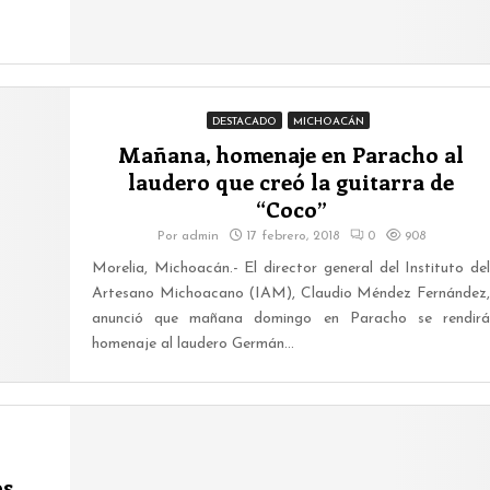
DESTACADO
MICHOACÁN
Mañana, homenaje en Paracho al
laudero que creó la guitarra de
“Coco”
Por
admin
17 febrero, 2018
0
908
Morelia, Michoacán.- El director general del Instituto del
Artesano Michoacano (IAM), Claudio Méndez Fernández,
anunció que mañana domingo en Paracho se rendirá
homenaje al laudero Germán...
os