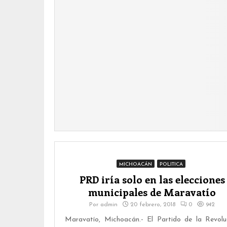
MICHOACÁN
POLITICA
PRD iría solo en las elecciones
municipales de Maravatío
Por
admin
20 febrero, 2018
0
942
Maravatío, Michoacán.- El Partido de la Revolu