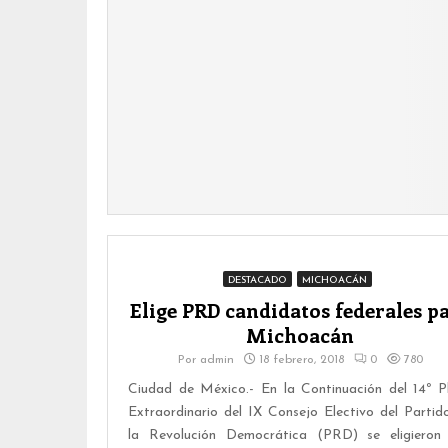
DESTACADO
MICHOACÁN
Elige PRD candidatos federales p
Michoacán
Por
admin
18 febrero, 2018
0
780
Ciudad de México.- En la Continuación del 14º P
Extraordinario del IX Consejo Electivo del Partid
la Revolución Democrática (PRD) se eligieron