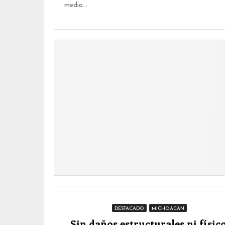
medio...
DESTACADO
MICHOACÁN
Sin daños estructurales ni físic