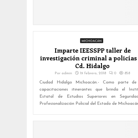
MICHOACÁN
Imparte IEESSPP taller de
investigación criminal a policías
Cd. Hidalgo
Por
admin
19 febrero, 2018
0
858
Ciudad Hidalgo Michoacán.- Como parte de
capacitaciones itinerantes que brinda el Insti
Estatal de Estudios Superiores en Segurid
Profesionalización Policial del Estado de Michoacán