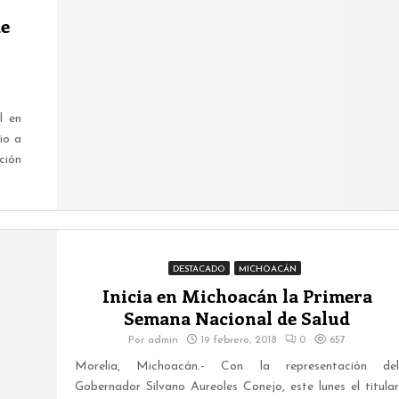
de
l en
io a
ción
DESTACADO
MICHOACÁN
Inicia en Michoacán la Primera
Semana Nacional de Salud
Por
admin
19 febrero, 2018
0
657
Morelia, Michoacán.- Con la representación del
Gobernador Silvano Aureoles Conejo, este lunes el titular