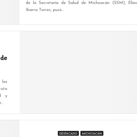
de la Secretaría de Salud de Michoacán (SSM), Elías
Ibarra Torres, puso...
 de
 las
tuto
ad y
...
DESTACADO
MICHOACÁN