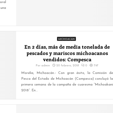
oral
 una
MICHOACÁN
En 2 días, más de media tonelada de
pescados y mariscos michoacanos
vendidos: Compesca
Por
admin
20 febrero, 2018
0
797
Morelia, Michoacán.- Con gran éxito, la Comisión de
Pesca del Estado de Michoacán (Compesca) concluyó la
primera semana de la campaña de cuaresma “Michoakani
2018”. En...