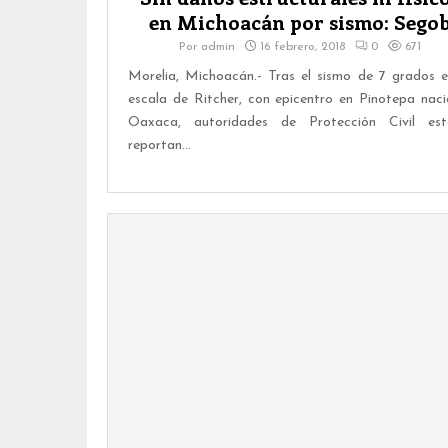
en Michoacán por sismo: Sego
Por
admin
16 febrero, 2018
0
671
Morelia, Michoacán.- Tras el sismo de 7 grados e
escala de Ritcher, con epicentro en Pinotepa naci
Oaxaca, autoridades de Protección Civil est
reportan...