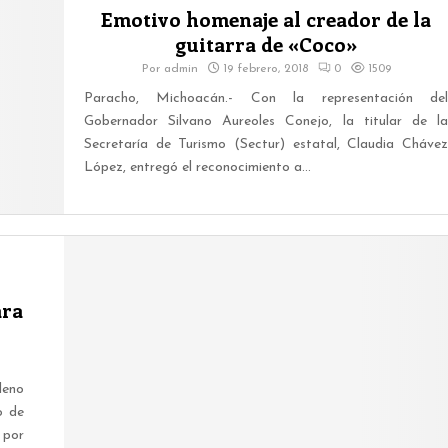
Emotivo homenaje al creador de la
guitarra de «Coco»
Por
admin
19 febrero, 2018
0
1509
Paracho, Michoacán.- Con la representación del
Gobernador Silvano Aureoles Conejo, la titular de la
Secretaría de Turismo (Sectur) estatal, Claudia Chávez
López, entregó el reconocimiento a...
ara
leno
o de
 por