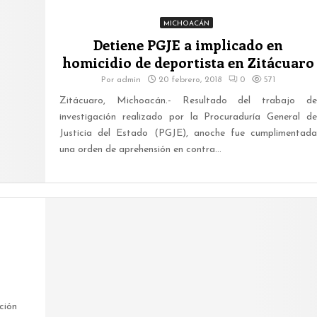
MICHOACÁN
Detiene PGJE a implicado en
homicidio de deportista en Zitácuaro
Por
admin
20 febrero, 2018
0
571
Zitácuaro, Michoacán.- Resultado del trabajo de
investigación realizado por la Procuraduría General de
Justicia del Estado (PGJE), anoche fue cumplimentada
una orden de aprehensión en contra...
ción