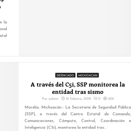
b
n la
onal
atal
DESTACADO
MICHOACÁN
A través del C5i, SSP monitorea la
entidad tras sismo
Por
admin
16 febrero, 2018
0
609
Morelia, Michoacán.- La Secretaría de Seguridad Pública
(SSP), a través del Centro Estatal de Comando,
Comunicaciones, Cómputo, Control, Coordinación e
Inteligencia (C5i), monitorea la entidad tras...